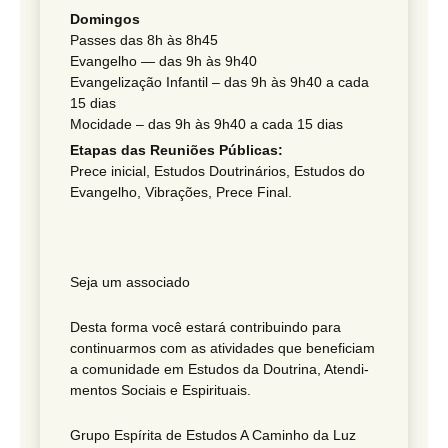
Domingos
Passes das 8h às 8h45
Evangelho — das 9h às 9h40
Evan­ge­li­zação Infantil – das 9h às 9h40 a cada
15 dias
Mocidade – das 9h às 9h40 a cada 15 dias
Etapas das Reuniões Públicas:
Prece inicial, Estudos Doutri­ná­rios, Estudos do
Evangelho, Vibrações, Prece Final.
Seja um associado
Desta forma você estará contri­buindo para
conti­nu­armos com as ativi­dades que bene­fi­ciam
a comu­ni­dade em Estudos da Doutrina,
Aten­di­
mentos Sociais e Espirituais.
Grupo Espírita de Estudos A Caminho da Luz