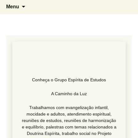
Grupo Espírita de Estudos A Caminho
G.E.E. A Caminho da Luz
Menu
da Luz
Conheça o Grupo Espírita de Estudos
A Caminho da Luz
Traba­lhamos com evan­ge­li­zação infantil,
mocidade e adultos, aten­di­mento espi­ri­tual,
reuniões de estudos, reuniões de harmo­ni­zação
e equi­lí­brio, palestras com temas rela­ci­o­nados a
Doutrina Espírita, trabalho social no Projeto