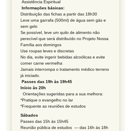
Assis­tência Espiritual
Infor­ma­ções básicas:
Distri­buição das fichas a partir das 18h30
Leve uma garrafa (500ml) de água sem gás e
sem gelo
Se possível, leve um quilo de alimento não
perecível que será distri­buído no Projeto Nossa
Família aos domingos
Use roupas leves e discretas
No dia, evite ingerir bebidas alcoó­licas e evite
comer carne vermelha
Jamais inter­rompa o trata­mento médico terreno
já iniciado.
Passes das 19h às 19h45
Início às 20h
Orien­ta­ções sugeridas para a sua melhora:
*Pratique o evangelho no lar
*Frequente as reuniões de estudos
Sábados
Passes das 15h às 15h45
Reunião pública de estudos — das 16h às 18h