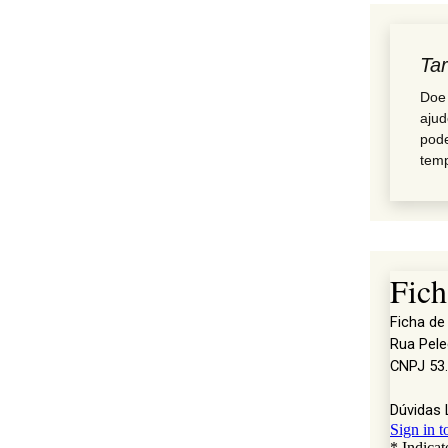
Tar
Doe 
ajud
pode
temp