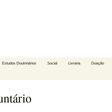
 A Caminho da Luz
aminho da Luz
Estudos Doutrinários
Social
Livraria
Doação
untário