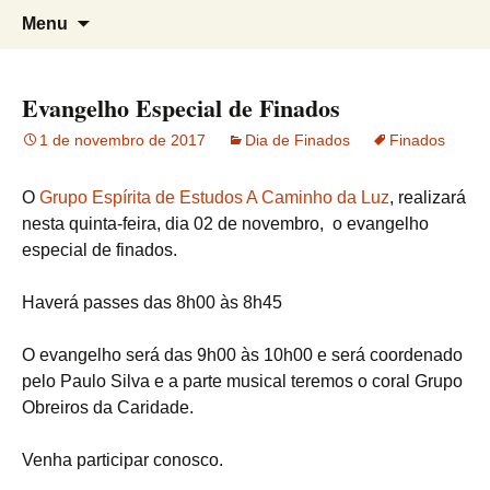
Grupo Espírita de Estudos A Caminho
G.E.E. A Caminho da Luz
Pular
Pesqui
Menu
para
por:
da Luz
o
conteúdo
Evangelho Especial de Finados
1 de novembro de 2017
Dia de Finados
Finados
O
Grupo Espírita de Estudos A Caminho da Luz
, realizará
nesta quinta-feira, dia 02
de novembro, o evangelho
especial de finados.
Haverá passes das 8h00 às 8h45
O evangelho será das 9h00 às 10h00 e será coor­de­nado
pelo Paulo Silva e a parte musical teremos o coral Grupo
Obreiros da Caridade.
Venha parti­cipar conosco.