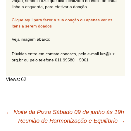
zação, símbolo azul que fica loca­li­zado no início de cada
linha a esquerda, para efetivar a doação.
Clique aqui para fazer a sua doação ou apenas ver os
itens a serem doados
Veja imagem abaixo:
Dúvidas entre em contato conosco, pelo e‑mail luz@​luz.​
org.​br ou pelo telefone 011 99580−−5961
Views: 62
Navegação
←
Noite da Pizza Sábado 09 de junho às 19h
Reunião de Harmonização e Equilíbrio
→