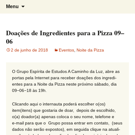
Grupo Espírita de Estudos A Caminho
G.E.E. A Caminho da Luz
Pular
Pesqui
Menu
para
por:
da Luz
o
conteúdo
Doações de Ingredientes para a Pizza 09–
06
2 de junho de 2018
Eventos
,
Noite da Pizza
O Grupo Espírita de Estudos A Caminho da Luz, abre as
portas pela Internet para receber doações dos ingre­di­
entes para a Noite da Pizza neste próximo sábado, dia
09−06−18 às 19h.
Clicando aqui o inter­nauta poderá escolher o(os)
item(itens) que gostaria de doar, depois de escolhido,
o(a) doador(a) apenas coloca o seu nome, telefone e
e‑mail para que o Grupo possa entrar em contato, (seus
dados não serão expostos), em seguida clique na atua­li­