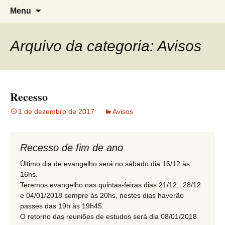
Grupo Espírita de Estudos A Caminho
G.E.E. A Caminho da Luz
Pular
Pesqui
Menu
para
por:
da Luz
o
conteúdo
Arquivo da categoria: Avisos
Recesso
1 de dezembro de 2017
Avisos
Recesso de fim de ano
Último dia de evangelho será no sábado dia 16/12 às
16hs.
Teremos evangelho nas quintas-feiras dias 21/12, 28/12
e 04/01/2018 sempre às 20hs, nestes dias haverão
passes das 19h às 19h45.
O retorno das reuniões de estudos será dia 08/01/2018.