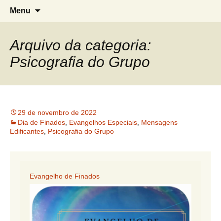
Grupo Espírita de Estudos A Caminho
G.E.E. A Caminho da Luz
Pular
Pesqui
Menu
para
por:
da Luz
o
conteúdo
Arquivo da categoria:
Psicografia do Grupo
29 de novembro de 2022
Dia de Finados
,
Evangelhos Especiais
,
Mensagens
Edificantes
,
Psicografia do Grupo
Evangelho de Finados