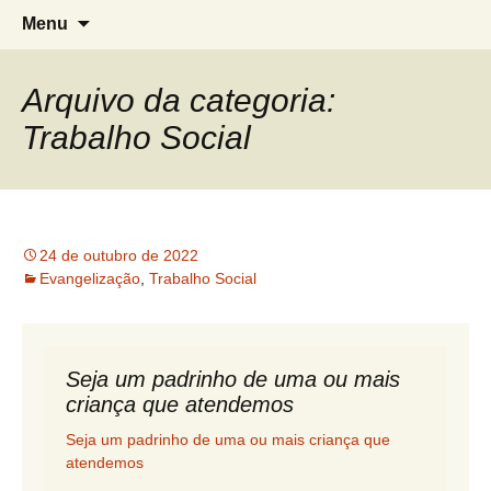
Grupo Espírita de Estudos A Caminho
G.E.E. A Caminho da Luz
Pular
Pesqui
Menu
para
por:
da Luz
o
conteúdo
Arquivo da categoria:
Trabalho Social
24 de outubro de 2022
Evangelização
,
Trabalho Social
Seja um padrinho de uma ou mais
criança que atendemos
Seja um padrinho de uma ou mais criança que
atendemos